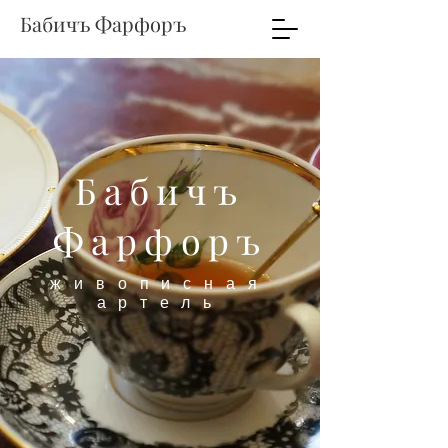
Бабичъ Фарфоръ
Бабичъ
Фарфоръ
живописная
артель